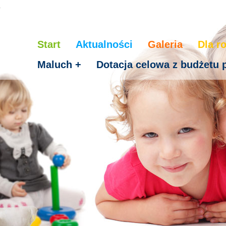
o
Start
Aktualności
Galeria
Dla r
Maluch +
Dotacja celowa z budżetu