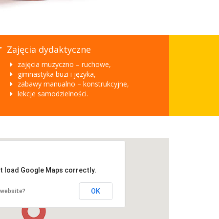
Zajęcia dydaktyczne
zajęcia muzyczno – ruchowe,
gimnastyka buzi i języka,
zabawy manualno – konstrukcyjne,
lekcje samodzielności.
't load Google Maps correctly.
OK
 website?