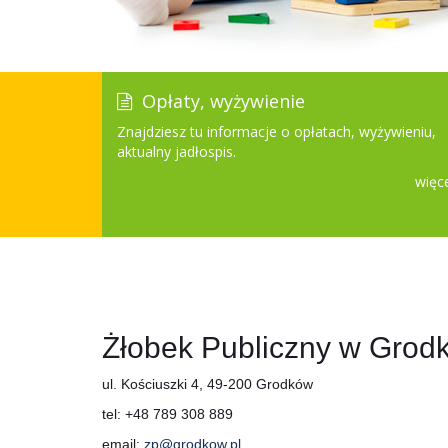
Opłaty, wyżywienie
Znajdziesz tu informacje o opłatach, wyżywieniu,
aktualny jadłospis.
więce
Dane teleadresowe
Żłobek Publiczny w Grod
ul. Kościuszki 4, 49-200 Grodków
tel: +48 789 308 889
email:
zp@grodkow.pl