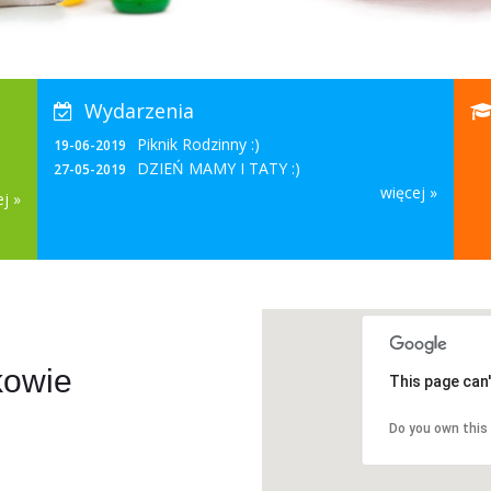
Wydarzenia
Piknik Rodzinny :)
19-06-2019
DZIEŃ MAMY I TATY :)
27-05-2019
więcej »
j »
kowie
This page can
Do you own this