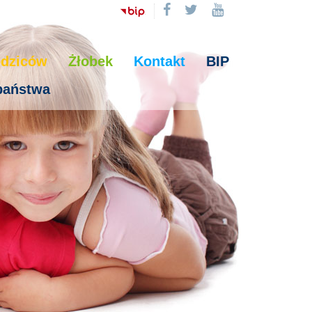
odziców
Żłobek
Kontakt
BIP
 państwa