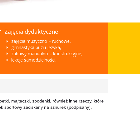
Zajęcia dydaktyczne
zajęcia muzyczno – ruchowe,
gimnastyka buzi i języka,
zabawy manualno – konstrukcyjne,
lekcje samodzielności.
etki, majteczki, spodenki, również inne rzeczy, które
k sportowy zaciskany na sznurek (podpisany),