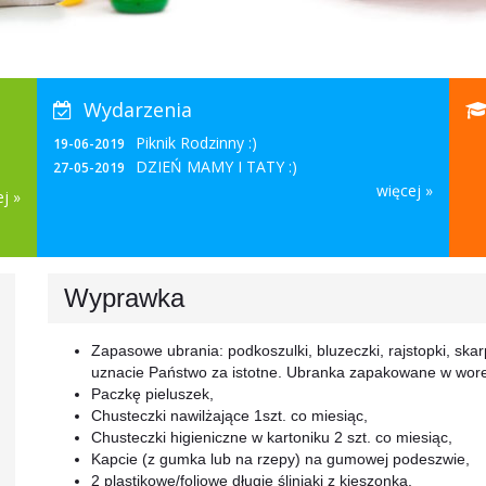
Wydarzenia
Piknik Rodzinny :)
19-06-2019
DZIEŃ MAMY I TATY :)
27-05-2019
więcej »
j »
Wyprawka
Zapasowe ubrania: podkoszulki, bluzeczki, rajstopki, skarp
uznacie Państwo za istotne. Ubranka zapakowane w wore
Paczkę pieluszek,
Chusteczki nawilżające 1szt. co miesiąc,
Chusteczki higieniczne w kartoniku 2 szt. co miesiąc,
Kapcie (z gumka lub na rzepy) na gumowej podeszwie,
2 plastikowe/foliowe długie śliniaki z kieszonką,