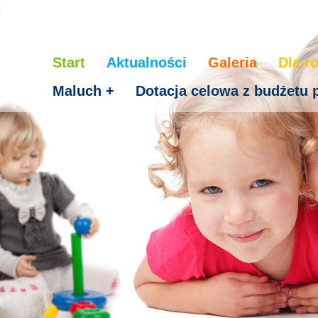
o
Start
Aktualności
Galeria
Dla r
Maluch +
Dotacja celowa z budżetu