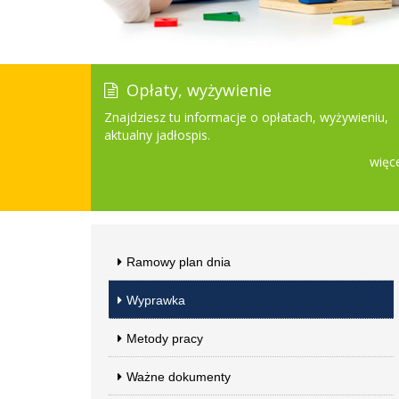
Opłaty, wyżywienie
Znajdziesz tu informacje o opłatach, wyżywieniu,
aktualny jadłospis.
więce
Ramowy plan dnia
Wyprawka
Metody pracy
Ważne dokumenty